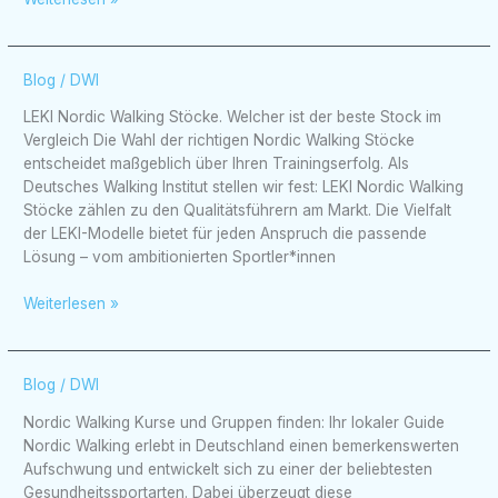
gesund
bleiben
mit
Pole
LEKI
Blog
/
DWI
Walking
Nordic
LEKI Nordic Walking Stöcke. Welcher ist der beste Stock im
Walking
Vergleich Die Wahl der richtigen Nordic Walking Stöcke
Stöcke.
entscheidet maßgeblich über Ihren Trainingserfolg. Als
Welcher
Deutsches Walking Institut stellen wir fest: LEKI Nordic Walking
ist
Stöcke zählen zu den Qualitätsführern am Markt. Die Vielfalt
der
der LEKI-Modelle bietet für jeden Anspruch die passende
beste
Lösung – vom ambitionierten Sportler*innen
Stock
im
Weiterlesen »
Vergleich
Nordic
Blog
/
DWI
Walking
Nordic Walking Kurse und Gruppen finden: Ihr lokaler Guide
Kurse
Nordic Walking erlebt in Deutschland einen bemerkenswerten
und
Aufschwung und entwickelt sich zu einer der beliebtesten
Gruppen
Gesundheitssportarten. Dabei überzeugt diese