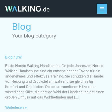
Zum
Inhalt
springen
Blog
Your blog category
Beste
Blog
/
DWI
Nordic
Beste Nordic Walking Handschuhe für jede Jahreszeit Nordic
Walking
Walking Handschuhe sind ein entscheidender Faktor für ein
Handschuhe
angenehmes und effektives Training. Sie schützen die Hände
für
vor Reibung und Druckstellen, während sie gleichzeitig
jede
Komfort und Grip bieten. Ob bei sommerlicher Hitze oder
Jahreszeit
winterlicher Kälte, die richtige Wahl der Handschuhe hat einen
großen Einfluss auf das Wohlbefinden und […]
Weiterlesen »