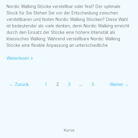
Walking
Nordic Walking Stöcke verstellbar oder fest? Der optimale
Stöcke
Stock für Sie Stehen Sie vor der Entscheidung zwischen
verstellbar
verstellbaren und festen Nordic Walking Stöcken? Diese Wahl
oder
ist bedeutender als viele denken, denn Nordic Walking erreicht
fest?
durch den Einsatz der Stöcke eine höhere Intensität als
Der
klassisches Walking. Während verstellbare Nordic Walking
optimale
Stöcke eine flexible Anpassung an unterschiedliche
Stock
für
Weiterlesen »
Sie
←
Zurück
1
2
3
…
5
Weiter
→
Kurse