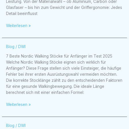
Leistung. Von der Materialwahl – ob Aluminium, Carbon oder
für
Glasfaser – bis hin zum Gewicht und der Griffergonomie: Jedes
die
Detail beeinflusst
richtige
Auswahl
Weiterlesen »
7
Blog
/
DWI
Beste
7 Beste Nordic Walking Stöcke für Anfänger im Test 2025
Nordic
Welche Nordic Walking Stöcke eignen sich wirklich für
Walking
Anfänger? Diese Frage stellen sich viele Einsteiger, die häufige
Stöcke
Fehler bei ihrer ersten Ausrüstungswahl vermeiden möchten.
für
Die korrekte Stocklänge zählt zu den entscheidenden Faktoren
Anfänger
für eine gesunde Walkingbewegung. Die ideale Länge
im
berechnet sich mit einer einfachen Formel:
Test
2025
Weiterlesen »
Nordic
Blog
/
DWI