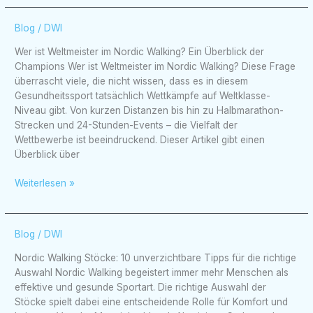
Wer
Blog
/
DWI
ist
Wer ist Weltmeister im Nordic Walking? Ein Überblick der
Weltmeister
Champions Wer ist Weltmeister im Nordic Walking? Diese Frage
im
überrascht viele, die nicht wissen, dass es in diesem
Nordic
Gesundheitssport tatsächlich Wettkämpfe auf Weltklasse-
Walking?
Niveau gibt. Von kurzen Distanzen bis hin zu Halbmarathon-
Ein
Strecken und 24-Stunden-Events – die Vielfalt der
Überblick
Wettbewerbe ist beeindruckend. Dieser Artikel gibt einen
der
Überblick über
Champions
Weiterlesen »
Nordic
Blog
/
DWI
Walking
Nordic Walking Stöcke: 10 unverzichtbare Tipps für die richtige
Stöcke:
Auswahl Nordic Walking begeistert immer mehr Menschen als
10
effektive und gesunde Sportart. Die richtige Auswahl der
unverzichtbare
Stöcke spielt dabei eine entscheidende Rolle für Komfort und
Tipps