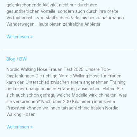
finden:
gelenkschonende Aktivität nicht nur durch ihre
Ihr
gesundheitlichen Vorteile, sondern auch durch ihre breite
lokaler
Verfügbarkeit – von städtischen Parks bis hin zu naturnahen
Guide
Wanderwegen. Heute bieten zahlreiche Anbieter
Weiterlesen »
Nordic
Blog
/
DWI
Walking
Nordic Walking Hose Frauen Test 2025: Unsere Top-
Hose
Empfehlungen Die richtige Nordic Walking Hose für Frauen
Frauen
kann den Unterschied zwischen einem angenehmen Training
Test
und einer unangenehmen Erfahrung ausmachen. Haben Sie
2025:
sich auch schon gefragt, welche Modelle wirklich halten, was
Unsere
sie versprechen? Nach über 200 Kilometern intensivem
Top-
Praxistest können wir Ihnen tatsächlich die besten Nordic
Empfehlungen
Walking Hosen
Weiterlesen »