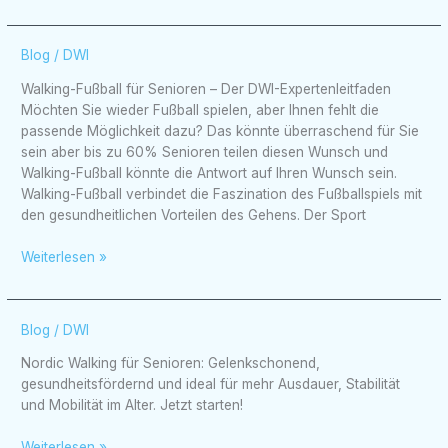
Walking-
Blog
/
DWI
Fußball
Walking-Fußball für Senioren – Der DWI-Expertenleitfaden
für
Möchten Sie wieder Fußball spielen, aber Ihnen fehlt die
Senioren
passende Möglichkeit dazu? Das könnte überraschend für Sie
–
sein aber bis zu 60% Senioren teilen diesen Wunsch und
Der
Walking-Fußball könnte die Antwort auf Ihren Wunsch sein.
DWI-
Walking-Fußball verbindet die Faszination des Fußballspiels mit
Expertenleitfaden
den gesundheitlichen Vorteilen des Gehens. Der Sport
Weiterlesen »
Nordic
Blog
/
DWI
Walking
Nordic Walking für Senioren: Gelenkschonend,
für
gesundheitsfördernd und ideal für mehr Ausdauer, Stabilität
Senioren:
und Mobilität im Alter. Jetzt starten!
Aktiv
und
Weiterlesen »